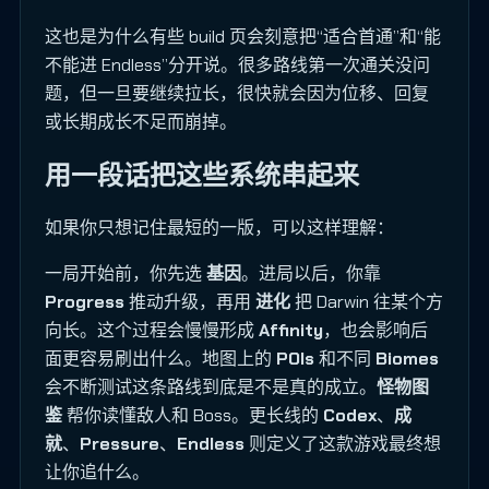
这也是为什么有些 build 页会刻意把“适合首通”和“能
不能进 Endless”分开说。很多路线第一次通关没问
题，但一旦要继续拉长，很快就会因为位移、回复
或长期成长不足而崩掉。
用一段话把这些系统串起来
如果你只想记住最短的一版，可以这样理解：
一局开始前，你先选
基因
。进局以后，你靠
Progress
推动升级，再用
进化
把 Darwin 往某个方
向长。这个过程会慢慢形成
Affinity
，也会影响后
面更容易刷出什么。地图上的
POIs
和不同
Biomes
会不断测试这条路线到底是不是真的成立。
怪物图
鉴
帮你读懂敌人和 Boss。更长线的
Codex
、
成
就
、
Pressure
、
Endless
则定义了这款游戏最终想
让你追什么。