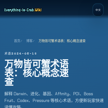
Page top
Everything-is-Crab
.
Wiki
中文
首页
博客
万物皆可蟹术语表：核心概念速查
术语
2026-05-18
万物皆可蟹术语
表：核心概念速
查
解释 Darwin、进化、基因、Affinity、POI、Boss
Fruit、Codex、Pressure 等核心术语，方便新玩家快速
读懂攻略。