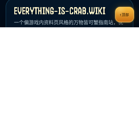
EVERYTHING-IS-CRAB.WIKI
↑
顶部
一个偏游戏内资料页风格的万物皆可蟹指南站，优
先整理上手、判断和实用路线内容。
核心入口
地图环境
进化
更多阅读
基因
地图补给点
成就
怪物图鉴